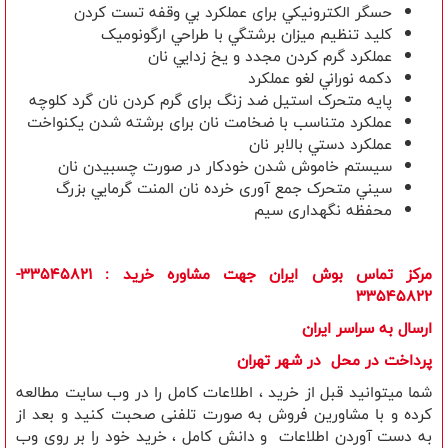
حسگر الکترونيکي برای عملکرد بي وقفه تست کردن
کليد تنظيم ميزان برشتگي با طراحي ارگونوميک
عملکرد گرم کردن مجدد و يخ زدايي نان
دکمه نوراني لغو عملکرد
پايه متحرک استيل ضد زنگ برای گرم کردن نان گرد کلوچه
عملکرد متناسب با ضخامت نان برای برشته شدن يکنواخت
عملکرد دستي بالابر نان
سيستم خاموش شدن خودکار در صورت چسبيدن نان
سيني متحرک جمع آوری خرده نان المنت گرمايي بزرگ
محفظه نگهداری سيم
مرکز تماس بوش ایران جهت مشاوره خرید
: 33545821-
33545822
ارسال به سراسر ایران
​پرداخت در محل در شهر تهران
شما میتوانید قبل از خرید ، اطلاعات کامل را در وب سایت مطالعه
کرده و با مشاورین فروش به صورت تلفنی صحبت کنید و بعد از
به دست آوردن اطلاعات و دانش کامل ، خرید خود را بر روی وب