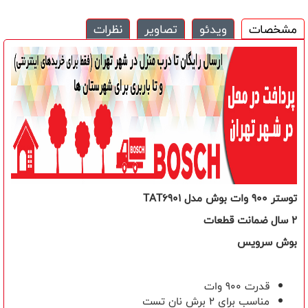
مشخصات
ویدئو
تصاویر
نظرات
توستر 900 وات بوش مدل TAT6901
2 سال ضمانت قطعات
بوش سرویس
قدرت 900 وات
مناسب برای 2 برش نان تست