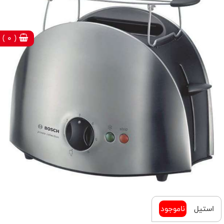
( 0 )
استیل
ناموجود