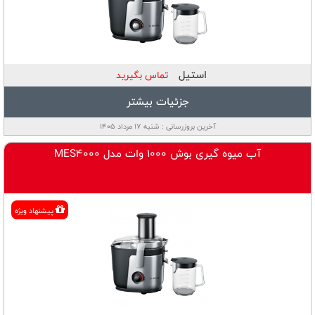
استیل
تماس بگیرید
جزئیات بیشتر
آخرین بروزرسانی : شنبه ۱۷ مرداد ۱۴۰۵
آب میوه گیری بوش 1000 وات مدل MES4000
پيشنهاد ويژه