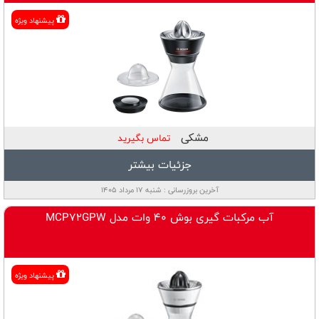
پيشنهاد ويژه
مشكی
تماس بگیرید
جزئیات بیشتر
آخرین بروزرسانی : شنبه ۱۷ مرداد ۱۴۰۵
آب مرکبات گیری بوش 40 وات مدل MCP72GPW
پيشنهاد ويژه