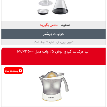
سفید
تماس بگیرید
جزئیات بیشتر
آخرین بروزرسانی : شنبه ۱۷ مرداد ۱۴۰۵
آب مرکبات گیری بوش 25 وات مدل MCP3500
پيشنهاد ويژه