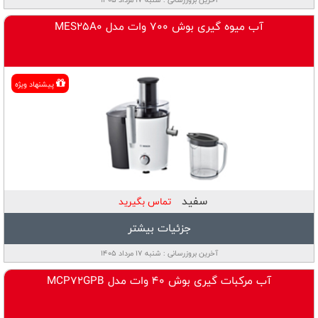
آب میوه گیری بوش 700 وات مدل MES25A0
پيشنهاد ويژه
سفید
تماس بگیرید
جزئیات بیشتر
آخرین بروزرسانی : شنبه ۱۷ مرداد ۱۴۰۵
آب مرکبات گیری بوش 40 وات مدل MCP72GPB