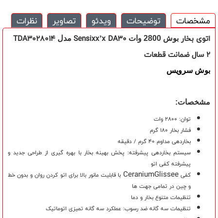
مشخصات
توضیحات
ویدئو
تصاویر
نظرات
اتوی بخار
Sensixx’x DA30
TDA3028014
بوش
2800 وات
مدل
2 سال ضمانت قطعات
بوش سرویس
مشخصات:
توان: 2800 وات
فشار بخار 180 گرم
بخاردهی مداوم 40 گرم / دقیقه
سیستم بخاردهی پیشرفته: پخش بهینه بخار با بهره گیری از طراحی جدید و
پیشرفته کفی اتو
CeraniumGlissee
کفی
با قابلیت مانور بالا برای اتو کردن روان و بدون خط
و چین در تمامی جهت ها
تنظیمات متنوع بخار و دما
تنظیمات سه گانه ضد رسوب: عملکرد سه گانه تمیزی اتوماتیک