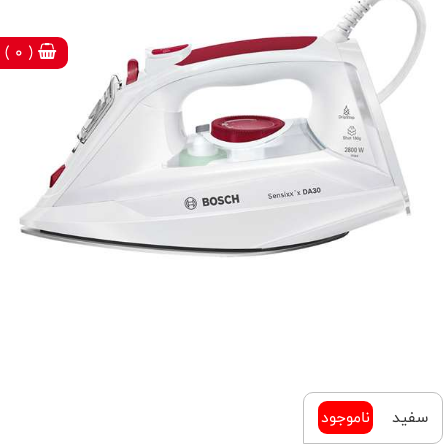
( 0 )
سفید
ناموجود