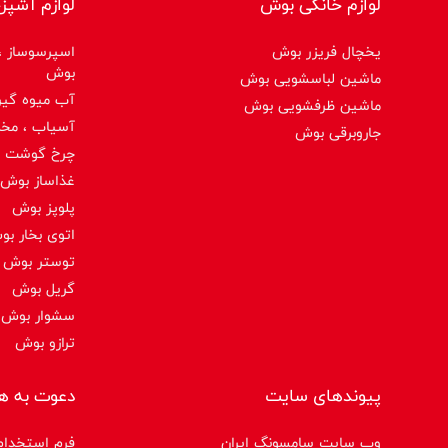
لوازم خانگی بوش
لوازم آشپز
یخچال فریزر بوش
اسپرسوساز ،ق
بوش
ماشین لباسشویی بوش
آب میوه گیر
ماشین ظرفشویی بوش
آسیاب ، مخ
جاروبرقی بوش
چرخ گوشت 
غذاساز بوش
پلوپز بوش
اتوی بخار ب
توستر بوش
گریل بوش
سشوار بوش
ترازو بوش
پیوندهای سایت
دعوت به ه
وب سایت سامسونگ ایران
فرم استخدام