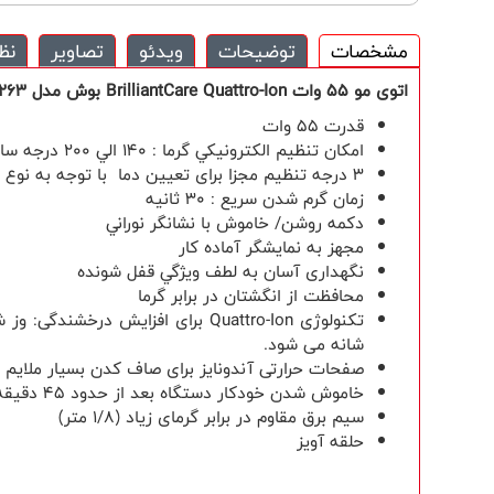
مشخصات
توضیحات
ویدئو
تصاویر
نظ
اتوی مو 55 وات
BrilliantCare Quattro-Ion
بوش مدل
263
قدرت 55 وات
امکان تنظيم الکترونيکي گرما : 140 الي 200 درجه سانتي گراد
3 درجه تنظيم مجزا برای تعیین دما با توجه به نوع مو
زمان گرم شدن سريع : 30 ثانيه
دکمه روشن/ خاموش با نشانگر نوراني
مجهز به نمايشگر آماده کار
نگهداری آسان به لطف ويژگي قفل شونده
محافظت از انگشتان در برابر گرما
تکنولوژی
Quattro-Ion
برای افزایش درخشندگی: وز 
شانه می شود.
صفحات حرارتی آندونایز برای صاف کدن بسیار ملایم م
خاموش شدن خودکار دستگاه بعد از حدود 45 دقیقه برای ایمنی بیشتر
سیم برق مقاوم در برابر گرمای زیاد (
1/8
متر)
حلقه آويز