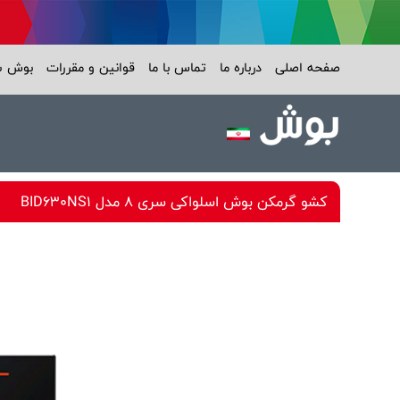
صفحه اصلی
درباره ما
تماس با ما
قوانین و مقررات
بوش 
کشو گرمکن بوش اسلواکی سری 8 مدل BID630NS1