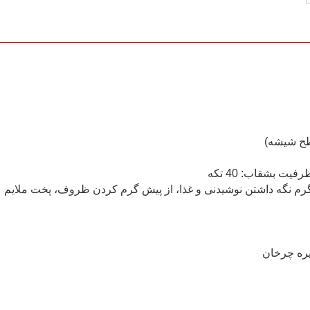
ح شیشه)
یره چرخان