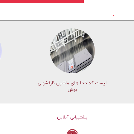
لیست کد خطا های ماشين ظرفشویی
بوش
پشتیبانی آنلاین