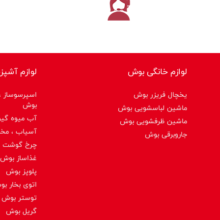
لوازم خانگی بوش
لوازم آشپز
یخچال فریزر بوش
اسپرسوساز ،ق
بوش
ماشین لباسشویی بوش
آب میوه گیر
ماشین ظرفشویی بوش
آسیاب ، مخ
جاروبرقی بوش
چرخ گوشت 
غذاساز بوش
پلوپز بوش
اتوی بخار ب
توستر بوش
گریل بوش