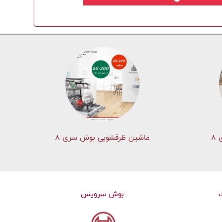
۸
ماشین ظرفشویی بوش سری 8
بوش سرویس