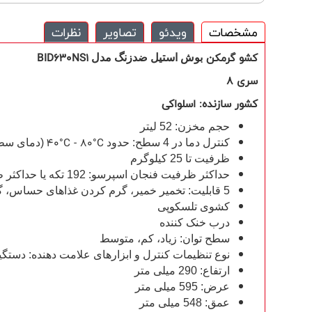
مشخصات
ویدئو
تصاویر
نظرات
کشو گرمکن
BID630NS1
بوش
استیل ضدزنگ مدل
سری 8
کشور سازنده: اسلواکی
حجم مخزن: 52 لیتر
40°C - 80°C
کنترل دما در 4 سطح: حدود
(دمای سط
ظرفیت تا 25 کیلوگرم
حداکثر ظرفیت فنجان اسپرسو: 192 تکه یا حداکثر ظرفیت بشقاب: 40 تکه
5 قابلیت: تخمیر خمیر، گرم کردن غذاهای حساس، گرم نگه داشتن نوشیدنی و غذا، از پیش گرم کردن ظروف، پخت ملایم
کشوی تلسکوپی
درب خنک کننده
سطح توان: زیاد، کم، متوسط
نوع تنظیمات کنترل و ابزارهای علامت دهنده: دستگ
ارتفاع: 290 میلی متر
عرض: 595 میلی متر
عمق: 548 میلی متر