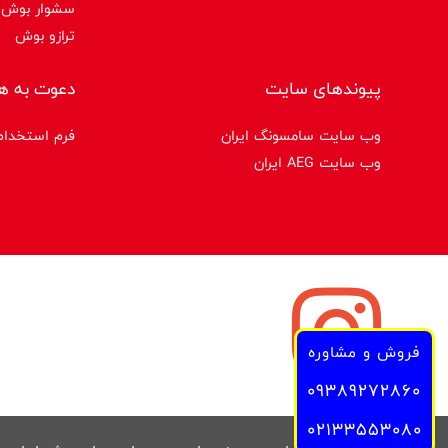
سشوار بوش
ترازو بوش
پیوندهای سایت
دعوت به ه
وب سایت سامسونگ ایران
فرم استخدام
وب سایت AEG ایران
فروش و مشاوره
09389272860
02133553080