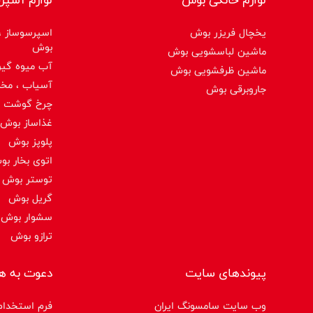
یخچال فریزر بوش
اسپرسوساز ،ق
بوش
ماشین لباسشویی بوش
آب میوه گیر
ماشین ظرفشویی بوش
آسیاب ، مخ
جاروبرقی بوش
چرخ گوشت 
غذاساز بوش
پلوپز بوش
اتوی بخار ب
توستر بوش
گریل بوش
سشوار بوش
ترازو بوش
پیوندهای سایت
دعوت به ه
وب سایت سامسونگ ایران
فرم استخدام