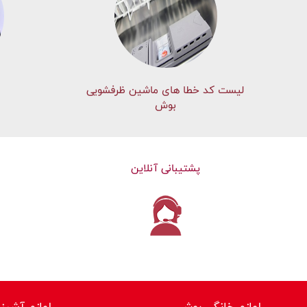
لیست کد خطا های ماشين ظرفشویی
بوش
پشتیبانی آنلاین
لوازم خانگی بوش
لوازم آشپز