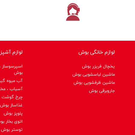
لوازم خانگی بوش
لوازم آشپز
یخچال فریزر بوش
اسپرسوساز ،ق
بوش
ماشین لباسشویی بوش
آب میوه گیر
ماشین ظرفشویی بوش
آسیاب ، مخ
جاروبرقی بوش
چرخ گوشت 
غذاساز بوش
پلوپز بوش
اتوی بخار ب
توستر بوش