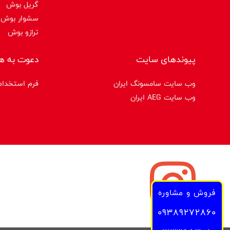
گریل بوش
سشوار بوش
ترازو بوش
پیوندهای سایت
دعوت به ه
وب سایت سامسونگ ایران
فرم استخدام
وب سایت AEG ایران
فروش و مشاوره
09389272860