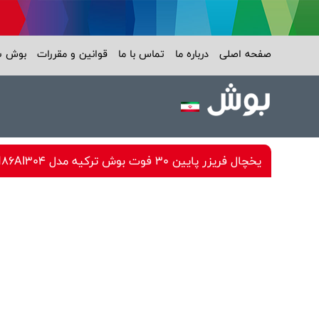
صفحه اصلی
درباره ما
تماس با ما
قوانین و مقررات
بوش 
یخچال فریزر پایین 30 فوت بوش ترکیه مدل KGN86AI304 و KGN86AW304