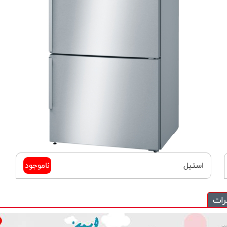
استیل
ناموجود
رات