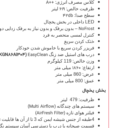
A++
کلاس مصرف انرژی:
619
ظرفیت خالص:
لیتر
42db
سطح صدا:
LED داخلی در بخش یخچال
NoFrost
– بدون برفک و بدون نیاز به برفک زدایی دو
کنترل لمسی منحصر به فرد
خنک کردن سریع
فریزر کردن سریع با خاموش شدن خودکار
KGN86AI304
(
EasyClean
درب های استیل ضد زنگ
وزن خالص: 119 کیلوگرم
1860
ارتفاع:
میلی متر
عرض: 860 میلی متر
عمق: 800 میلی متر
بخش یخچال
ظرفیت: 479 لیتر
Multi Airflow
سیستم های چندگانه (
)
AirFresh Filter
فیلتر هوای تازه (
)
4طبقه از جنس شیشه ایمن که 3 تا از آن ها قابلیت تنظیم ارتفاع دارند
قسمت صبحانه با درب با دسترسی آسان سیستم نگه