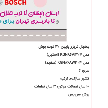
یخچال فریزر پایین 30 فوت بوش
مدل
KGN86AI304
(استیل)
مدل
KGN86AW304
(سفید)
سر
ی 6
کشور سازنده:
ترکیه
10 سال ضمانت موتور، 3 سال قطعات
بوش سرویس