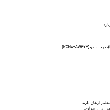
باره
(KGN86AW304)
)
، درب سفید
داری از طراوت