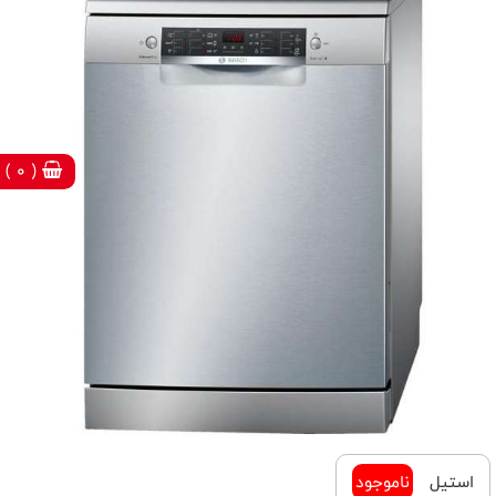
( 0 )
استیل
ناموجود