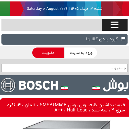
شنبه ۱۷ مرداد ۱۴۰۵ | Saturday 8 August 2026
گروه بندی کالا ها
ورود به سایت
عضویت
قیمت ماشین ظرفشویی بوش SMS46MI01B ، آلمان ، 14 نفره ،
سری 4 ، سه سبد ، A++ ، Half Load