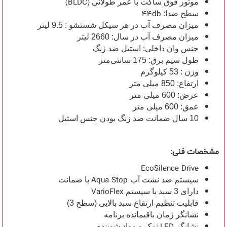
(BLDC)
موتور فوق ساکت با عمر طولانی
44db
سطح صدا:
میزان مصرف آب در هر سیکل شستشو : 9.5 لیتر
میزان مصرف آب در سال: 2660 لیتر
جنس وان داخلی: استیل ضد زنگ
طول سیم برق: 175 سانتی‌متر
وزن : 53 کیلوگرم
ارتفاع: 850 میلی متر
عرض: 600 میلی متر
عمق: 600 میلی متر
10 سال ضمانت ضد زنگ بودن جنس استیل
مشخصات فنی:
EcoSilence Drive
Aqua Stop
سیستم ضد نشت آب
با ضمانت
VarioFlex
دارای 3 سبد با سیستم
قابلیت تنظیم ارتفاع سبد بالایی (سطح 3)
نشانگر زمان باقیمانده برنامه
LED
نشانگر
نمک و مواد شوینده