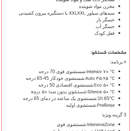
مخزن مواد شوینده
XXLXXL
سبدهای سیلور
با دستگیره بیرون کشیدنی
حسگر بار
حسگر آب
قفل کودک
مشخصات شستشو:
6
برنامه:
:Intensiv 70 °C
شستشوی قوی 70 درجه
:Auto 45-65 °C
شستشوی خودکار 45-65 درجه
:Eco 50 °C
شستشوی اقتصادی 50 درجه
شستشوی بدون صدا 50 درجه:Silence 50 °C
1h 65°C:شستشوی یک ساعته در دمای 65 درجه
:PreRinse
شستشوی اولیه
3 گزینه ویژه:
:IntensiveZone
شستشوی قوی