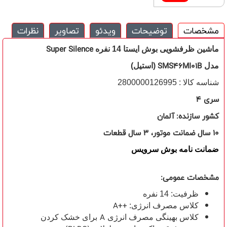
مشخصات
توضیحات
ویدئو
تصاویر
نظرات
Super Silence
ماشین ظرفشویی بوش ایستا 14 نفره
SMS46MI01B
مدل
(استیل)
شناسه کالا : 2800000126995
سری 4
کشور سازنده:
آلمان
10
سال ضمانت موتور، 3 سال قطعات
ضمانت نامه بوش سرویس
مشخصات عمومی:
ظرفیت: 14 نفره
A++
کلاس مصرف انرژی:
A
کلاس بهینگی مصرف انرژی
برای خشک کردن