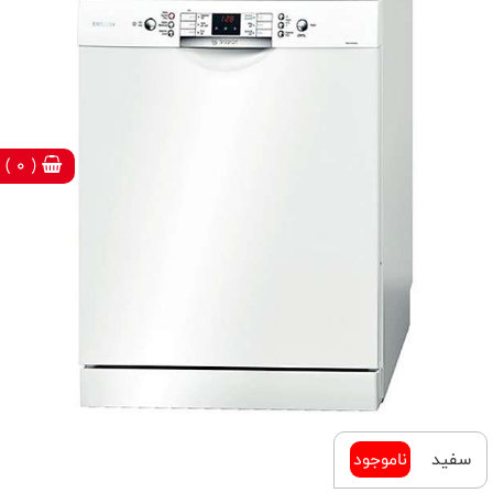
( 0 )
سفید
ناموجود