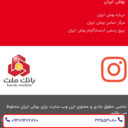
بوش ایران
درباره بوش ایران
مرکز تماس بوش ایران
پیج رسمی اینستاگرام بوش ایران
تمامی حقوق مادی و معنوی این وب سایت برای بوش ایران محفوظ
می باشد.
طراحی سایت و سئو : ایران طراح
09389272860
33553080