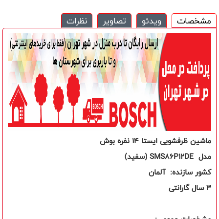
مشخصات
ویدئو
تصاویر
نظرات
ماشین ظرفشویی ایستا
14
نفره
ب
وش
مدل
SMS86P12DE
(سفید)
کشور سازنده:
آلمان
3 سال گارانتی