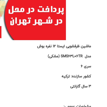
ماشین ظرفشویی ایستا 12 نفره بوش
مدل
SMS63L06TR
(مشکی)
سری
6
کشور سازنده: ترکیه
3
سال گارانتی
مشخصات عمومی: