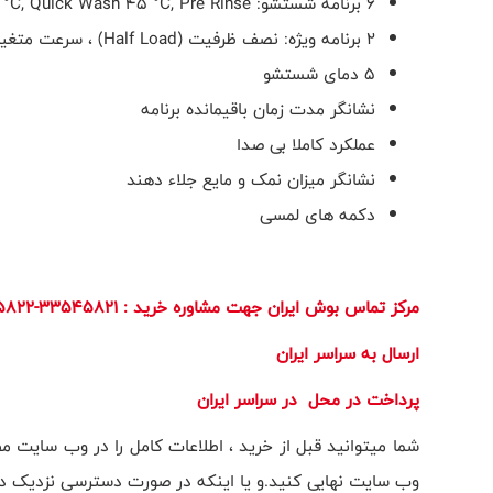
6 برنامه شستشو:
 °C, Quick Wash 45 °C, Pre Rinse
2 برنامه ویژه: نصف ظرفیت
(Half Load)
، سرعت متغی
5 دمای شستشو
نشانگر مدت زمان باقیمانده برنامه
عملکرد کاملا بی صدا
نشانگر میزان نمک و مایع جلاء دهند
دکمه های لمسی
مرکز تماس بوش ایران جهت مشاوره خرید
: 33545821-33545822
ارسال به سراسر ایران
​پرداخت در محل در سراسر ایران
شما میتوانید قبل از خرید ، اطلاعات کامل را در وب سایت 
وب سایت نهایی کنید.و یا اینکه در صورت دسترسی نزدیک در 