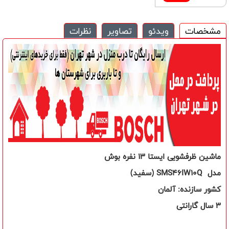
مشخصات
ویدئو
تصاویر
نظرات
ماشین ظرفشویی ایستا 13 نفره بوش
مدل
SMS46IW10Q
(سفید)
کشور سازنده:
آلمان
3 سال گارانتی