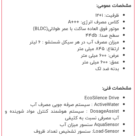
مشخصات عمومی:
ظرفیت: 1+12
کلاس مصرف انرژی:
A+++
موتور فوق العاده ساکت با عمر طولانی
(BLDC)
سطح صدا:
44db
میزان مصرف آب در هر سیکل شستشو : 6 لیتر
ارتفاع: 845 میلی متر
عرض: 600 میلی متر
عمق: 600 میلی متر
بدنه ضد لک
مشخصات فنی:
EcoSilence Drive
ActiveWater
: سیستم صرفه جویی مصرف آب
DosageAssist
: سیستم هوشمند کنترل مواد شوینده و
آب مصرفی نسبت به کثیفی
AquaSensor
سنسور میزان آب
Load-Sensor
: سنسور تشخیص تعداد ظروف