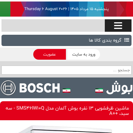
پنجشنبه ۱۵ مرداد ۱۴۰۵ | Thursday 6 August 2026
گروه بندی کالا ها
ورود به سایت
عضویت
ماشین ظرفشویی 13 نفره بوش آلمان مدل SMS46IW10Q - سه
سبد، ++A