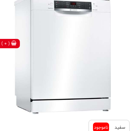
( 0 )
سفید
ناموجود