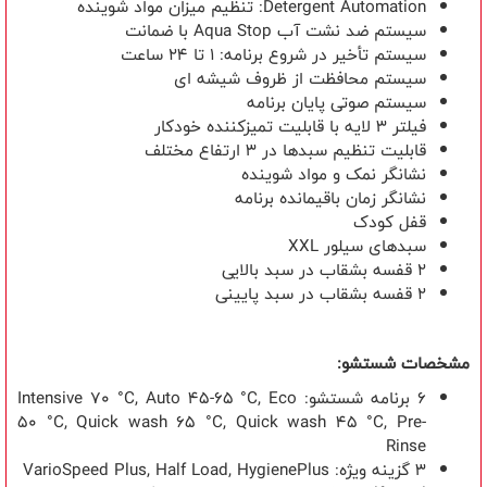
Detergent Automation
: تنظیم میزان مواد شوینده
سیستم ضد نشت آب
Aqua Stop
با ضمانت
سیستم تأخیر در شروع برنامه: 1 تا 24 ساعت
سیستم محافظت از ظروف شیشه ای
سیستم صوتی پایان برنامه
فیلتر 3 لایه با قابلیت تمیزکننده خودکار
قابلیت تنظیم سبدها در 3 ارتفاع مختلف
نشانگر نمک و مواد شوینده
نشانگر زمان باقیمانده برنامه
قفل کودک
سبدهای سیلور
XXL
2
قفسه بشقاب در سبد بالایی
2
قفسه بشقاب در سبد پایینی
مشخصات شستشو:
6 برنامه شستشو:
Intensive 70 °C, Auto 45-65 °C, Eco
50 °C, Quick wash 65 °C, Quick wash 45 °C, Pre-
Rinse
3 گزینه ویژه:
VarioSpeed Plus, Half Load, HygienePlus