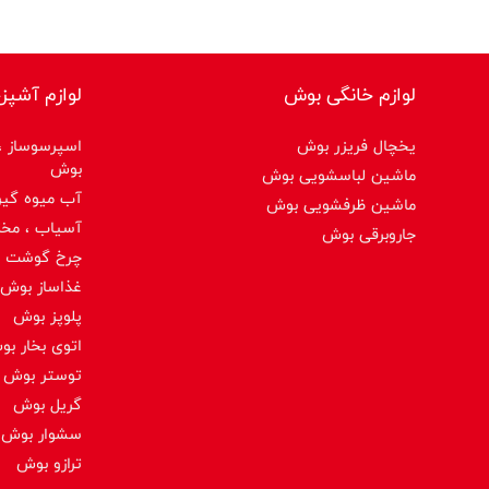
لوازم خانگی بوش
لوازم آشپز
یخچال فریزر بوش
اسپرسوساز ،ق
بوش
ماشین لباسشویی بوش
آب میوه گیر
ماشین ظرفشویی بوش
آسیاب ، مخ
جاروبرقی بوش
چرخ گوشت 
غذاساز بوش
پلوپز بوش
اتوی بخار ب
توستر بوش
گریل بوش
سشوار بوش
ترازو بوش