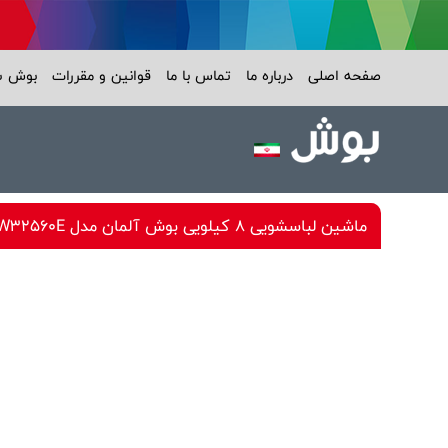
صفحه اصلی
درباره ما
تماس با ما
قوانین و مقررات
بوش 
ماشین لباسشویی 8 کیلویی بوش آلمان مدل WAW32560E - سرعت 1600 دور، +++A