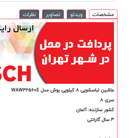
مشخصات
ویدئو
تصاویر
نظرات
ماشین لباسشویی
8
کیلویی بوش مدل
WAW32560E
سری
8
کشور سازنده:
آلمان
3
سال گارانتی