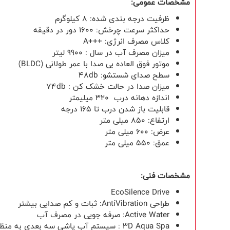
مشخصات عمومی:
ظرفیت درجه بندی شده: 8 کیلوگرم
حداکثر سرعت چرخش: 1600 دور در دقیقه
کلاس مصرف انرژی:
A+++
میزان مصرف آب در سال :
9900
لیتر
موتور فوق العاده بی صدا با عمر طولانی (
BLDC
)
سطح صدای شستشو:
48db
میزان صدا در حالت خشک کن :
74db
اندازه دهانه درب
320
ميليمتر
قابلیت باز شدن درب تا
165
درجه
ارتفاع: 850 میلی متر
عرض: 600 میلی متر
عمق: 550 میلی متر
مشخصات فنی:
EcoSilence Drive
طراحی
AntiVibration
: ثبات و کم صدایی بیشتر
Active Water
: صرفه جویی در مصرف آب
3D Aqua Spa
: سیستم آب پاشی سه بعدی به منظور