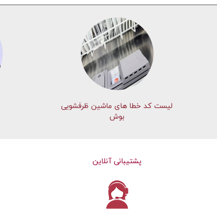
لیست کد خطا های ماشين ظرفشویی
بوش
پشتیبانی آنلاین