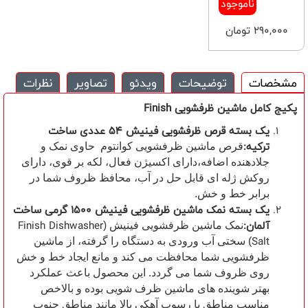
ناموجود
290,000 تومان
مشخصات
توضیحات
ویدئو
تصاویر
نظرات
پکیج کامل ماشین ظرفشویی Finish
یک بسته قرص ظرفشویی فینیش 54 عددی ساخت
ترکیه:
قرص ماشین ظرفشویی کوانتوم حاوی نمک و
جلادهنده اضافه،دارای اکسیژن فعال، لکه بر قوی، دارای
روکش ژله ای قابل حل در آب، محافظ ظروف شما در
برابر خط و خش.
یک بسته نمک ماشین ظرفشویی فینیش 1500 گرمی ساخت
آلمان:
Finish Dishwasher
نمک ماشین ظرفشویی فینیش (
Salt
) سختی آب ورودی به دستگاه را گرفته، از ماشین
ظرفشویی شما محافظت می کند و مانع ایجاد خط و خش
روی ظروف شما می گردد. این محصول باعث عملکرد
بهتر شوینده های ماشین ظرف شویی بوده و بالاخص
مناسب مناطق با رسوب آهکی بالا مانند مناطق جنوب