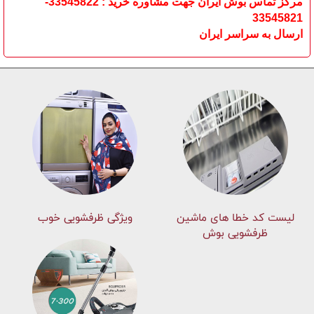
مرکز تماس بوش ایران جهت مشاوره خرید : 33545822-
33545821
ارسال به سراسر ایران
لیست کد خطا های ماشين
ویژگی ظرفشویی خوب
ظرفشویی بوش