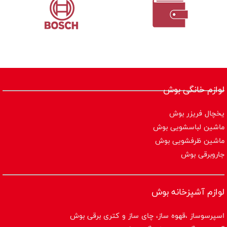
لوازم خانگی بوش
یخچال فریزر بوش
ماشین لباسشویی بوش
ماشین ظرفشویی بوش
جاروبرقی بوش
لوازم آشپزخانه بوش
اسپرسوساز ،قهوه ساز، چای ساز و کتری برقی بوش