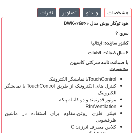
مشخصات
ویدئو
تصاویر
نظرات
DWK06G660
هود توکار بوش مدل
سری
6
کشور سازنده: ایتالیا
2 سال ضمانت قطعات
با ضمانت نامه شرکتی کاسپین
مشخصات:
TouchControlبا نمایشگر الکترونیک
کنترل های الکترونیک از طریق TouchControl با نمایشگر
الکترونیک
موتور قدرتمند و دو کاناله پنکه
RimVentilation
فیلتر فلزی روغن،مقاوم برای استفاده در ماشین
ظرفشویی
کلاس مصرف انرژی: C