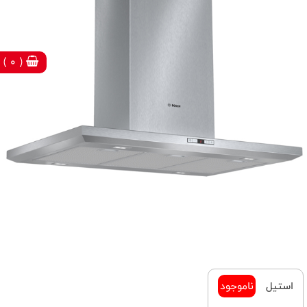
( 0 )
استیل
ناموجود