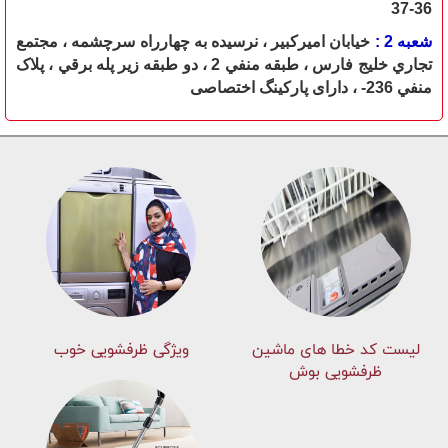
36-37
شعبه 2 :
خيابان اميرکبير ، نرسيده به چهارراه سرچشمه ، مجتمع
تجاري خليج فارس ، طبقه منفي 2 ، دو طبقه زير پله برقي ، پلاک
منفي 236- ، دارای پارکينگ اختصاصی
لیست کد خطا های ماشين
ویژگی ظرفشویی خوب
ظرفشویی بوش