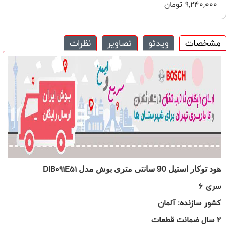
9,240,000 تومان
مشخصات
ویدئو
تصاویر
نظرات
DIB091E51
هود توکار استیل 90 سانتی متری بوش
مدل
سری
6
کشور سازنده: آلمان
2 سال ضمانت قطعات