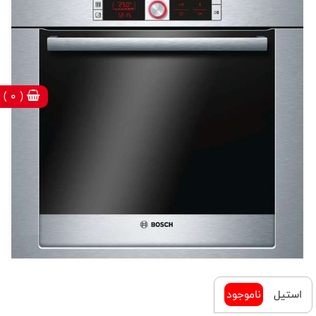
( 0 )
استیل
ناموجود