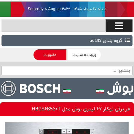
شنبه ۱۷ مرداد ۱۴۰۵ | Saturday 8 August 2026
گروه بندی کالا ها
ورود به سایت
عضویت
فر برقی توکار 67 لیتری بوش مدل HBG56B650T