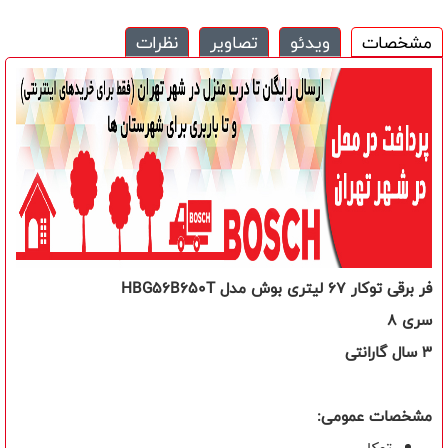
مشخصات
ویدئو
تصاویر
نظرات
فر برقی توکار
67
لیتری بوش
مدل
HBG56B650T
سری
8
3 سال گارانتی
مشخصات عمومی: