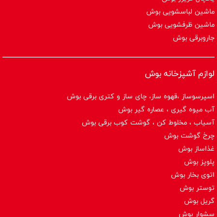
ماشین لباسشویی بوش
ماشین ظرفشویی بوش
جاروبرقی بوش
لوازم آشپزخانه بوش
اسپرسوساز ،قهوه ساز، چای ساز و کتری برقی بوش
آب میوه گیری ، عصاره گیر بوش
آسیاب ، مخلوط کن ، گوشت کوب برقی بوش
چرخ گوشت بوش
غذاساز بوش
پلوپز بوش
اتوی بخار بوش
توستر بوش
گریل بوش
سشوار بوش