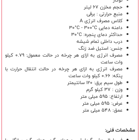
توکار
حجم مخزن
67
لیتر
منبع حرارتی : برقی
کلاس مصرف انرژی
A
دامنه دمایی
30°C - 300°C
حداکثر دمای پنجره:
30°C
درب داخلی تمام شیشه
جنس: استیل ضد زنگ
مصرف انرژی به ازای هر چرخه در حالت معمول: 0.79 کیلو
وات ساعت
مصرف انرژی به ازای هر چرخه در حالت انتقال حرارت با
پنکه: 0.66 کیلو وات ساعت
طول سیم برق: 120 سانتیمتر
وزن : 37 کیلو گرم
ارتفاع: 595 میلی متر
عرض: 595 میلی متر
عمق: 548 میلی متر
مشخصات فنی: