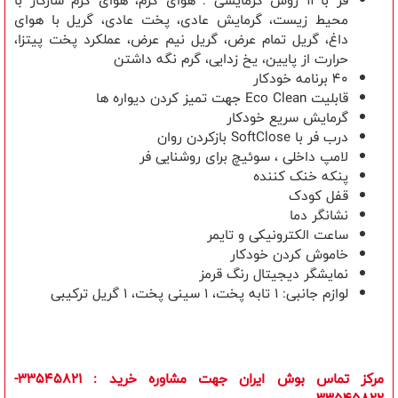
فر با
11
روش گرمایشی : هوای گرم، هوای گرم سازگار با
محیط زیست، گرمایش عادی، پخت عادی، گریل با هوای
داغ، گریل تمام عرض، گریل نیم عرض، عملکرد پخت پیتزا،
حرارت از پایین، یخ زدایی، گرم نگه داشتن
40 برنامه خودکار
قابلیت
Eco Clean
جهت تمیز کردن دیواره ها
گرمایش سریع خودکار
درب فر با
SoftClose
بازکردن روان
لامپ داخلی ، سوئیچ برای روشنایی فر
پنکه خنک کننده
قفل کودک
نشانگر دما
ساعت الکترونیکی و تایمر
خاموش کردن خودکار
نمایشگر دیجیتال رنگ قرمز
لوازم جانبی:
1
تابه پخت،
1
سینی پخت،
1
گریل ترکیبی
مرکز تماس بوش ایران جهت مشاوره خرید
: 33545821-