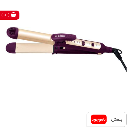
( 0 )
بنفش
ناموجود