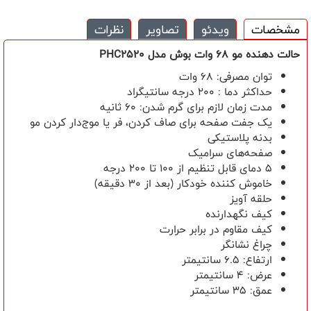
مشخصات
ویدئو
تصاویر
نظرات
حالت دهنده مو 68 وات بوش مدل
PHC2520
توان مصرفی: 68 وات
حداکثر دما : 200 درجه سانتیگراد
مدت زمان لازم برای گرم شدن: 60 ثانیه
یک جفت صفحه برای صاف کردن، فر یا موج‌دار کردن مو
بدنه پلاستیکی
صفحه‌های سرامیک
5 دمای قابل تنظیم از 100 تا 200 درجه
خاموش کننده خودکار (بعد از 30 دقیقه)
حلقه آویز
کیف نگهدارنده
کیف مقاوم در برابر حرارت
چراغ نشانگر
ارتفاع: 6.5 سانتیمتر
عرض: 4 سانتیمتر
عمق: 35 سانتیمتر