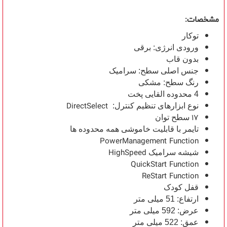
مشخصات:
توکار
ورودی انرژی: برقی
بدون قاب
جنس اصلی سطح: سرامیک
رنگ سطح: مشکی
4 محدوده القایی پخت
DirectSelect
نوع ابزارهای تنظیم کنترل:
17
سطح توان
تایمر با قابلیت خاموشی همه محدوده ها
PowerManagement Function
HighSpeed
شیشه سرامیک
QuickStart Function
ReStart Function
قفل کودک
ارتفاع: 51 میلی متر
عرض: 592 میلی متر
عمق: 522 میلی متر