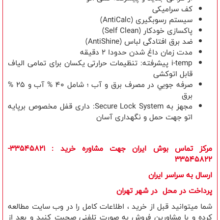
کف سرامیکی
سیستم رسوبگیری (
AntiCalc
)
پاکسازی خودکار (
Self Clean
)
ضد برق افتادگی لباس (
AntiShine
)
مدت زمان داغ شدن حدودا 2 دقیقه
i-temp
پیشرفته: تنظیمات حرارتی یکسان برای تمامی الیاف
قابل اتوکشی
صرفه جويي در مصرف برق و آب ؛ شامل 40 % آب و
25
%
برق
مجهز به
Secure Lock System
: داری قفل مخصوص برپايه
اتو جهت حمل و نگهداری آسان
مرکز تماس بوش ایران جهت مشاوره خرید
: 33545821-
33545822
ارسال به سراسر ایران
​پرداخت در محل در شهر تهران
شما میتوانید قبل از خرید ، اطلاعات کامل را در وب سایت مطالعه
کرده و با مشاورین فروش به صورت تلفنی صحبت کنید و بعد از