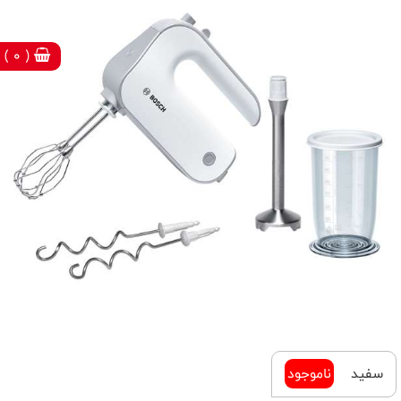
( 0 )
سفید
ناموجود