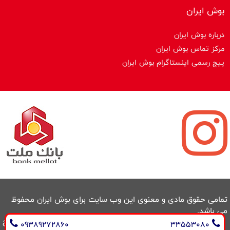
بوش ایران
درباره بوش ایران
مرکز تماس بوش ایران
پیج رسمی اینستاگرام بوش ایران
تمامی حقوق مادی و معنوی این وب سایت برای بوش ایران محفوظ
می باشد.
طراحی سایت و سئو : ایران طراح
09389272860
33553080