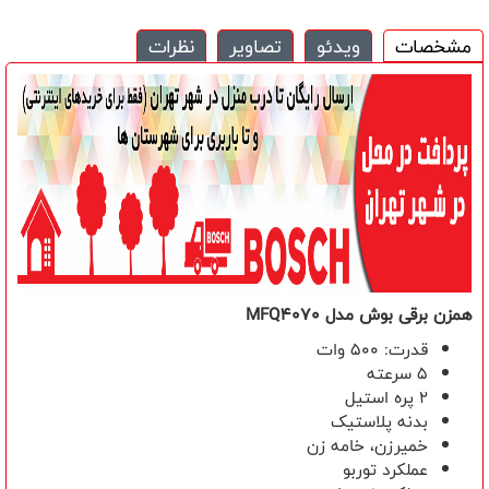
مشخصات
ویدئو
تصاویر
نظرات
همزن برقی بوش مدل
MFQ4070
قدرت: 500 وات
5 سرعته
2 پره استیل
بدنه پلاستیک
خمیرزن، خامه زن
عملکرد توربو