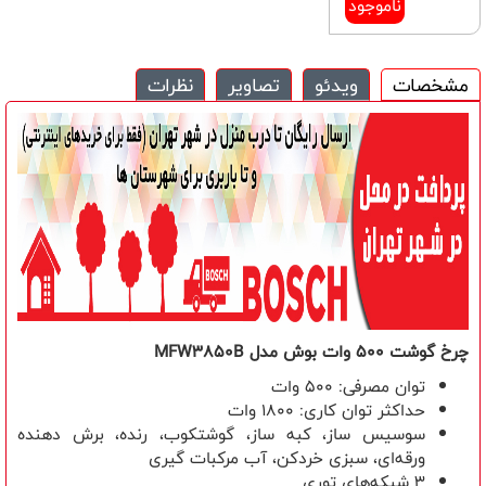
ناموجود
مشخصات
ویدئو
تصاویر
نظرات
چرخ گوشت 500 وات بوش مدل
MFW3850B
توان مصرفی: 500 وات
حداکثر توان کاری:
1800
وات
سوسیس ساز، کبه ساز، گوشتکوب، رنده، برش دهنده
ورقه‌ای، سبزی خردکن، آب مرکبات گیری
3 شبکه‌های توری