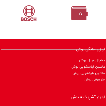
لوازم خانگی بوش
یخچال فریزر بوش
ماشین لباسشویی بوش
ماشین ظرفشویی بوش
جاروبرقی بوش
لوازم آشپزخانه بوش