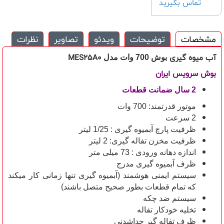
تماس بگیرید
مشخصات
توضیحات
ویدئو
تصاویر
نظرات
آب میوه گیری
MES25A0
بوش
700 وات مدل
بوش سرویس ایران
2 سال ضمانت قطعات
موتور قدرتمند: 700 وات
2 سرعت
ظرفیت پارچ آبمیوه گیری : 1/25 لیتر
ظرفیت مخزن تفاله گیری: 2 لیتر
اندازه دهانه ورودی : 73 میلی متر
ظرف آبمیوه گیری مدرج
سیستم ایمنی هوشمند (آبمیوه گیری تنها زمانی کار میکند
که تمام قطعات بطور صحیح متصل باشند)
سیستم ضد چکه
تخلیه خودکار تفاله
ظرف تفاله گیر جداشدنی