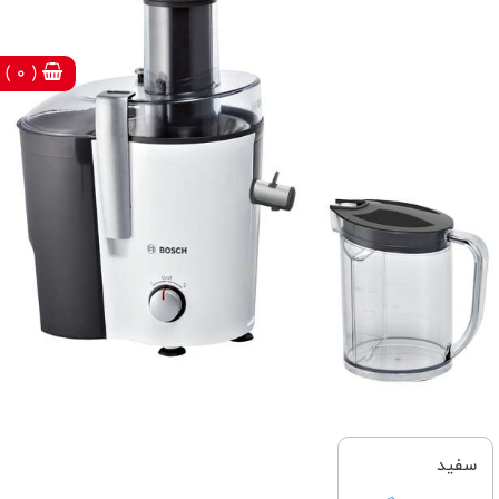
( 0 )
سفید