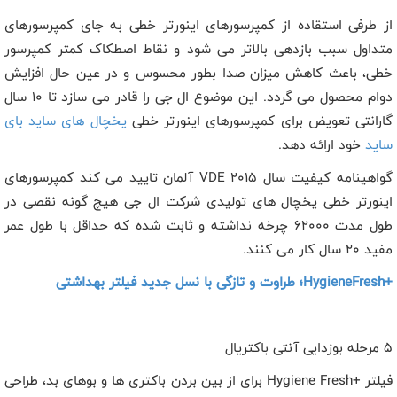
از طرفی استقاده از کمپرسورهای اینورتر خطی به جای کمپرسورهای
متداول سبب بازدهی بالاتر می شود و نقاط اصطکاک کمتر کمپرسور
خطی، باعث کاهش میزان صدا بطور محسوس و در عین حال افزایش
دوام محصول می گردد. این موضوع ال جی را قادر می سازد تا 10 سال
گارانتی تعویض برای کمپرسورهای اینورتر خطی
یخچال های ساید بای
ساید
خود ارائه دهد.
گواهینامه کیفیت سال
VDE 2015
آلمان تایید می کند کمپرسورهای
اینورتر خطی یخچال های تولیدی شرکت ال جی هیچ گونه نقصی در
طول مدت 62000 چرخه نداشته و ثابت شده که حداقل با طول عمر
مفید 20 سال کار می کنند.
HygieneFresh+
؛ طراوت و تازگی با نسل جدید فیلتر بهداشتی
5 مرحله بوزدایی آنتی باکتریال
فیلتر
Hygiene Fresh+
برای از بین بردن باکتری ها و بوهای بد، طراحی