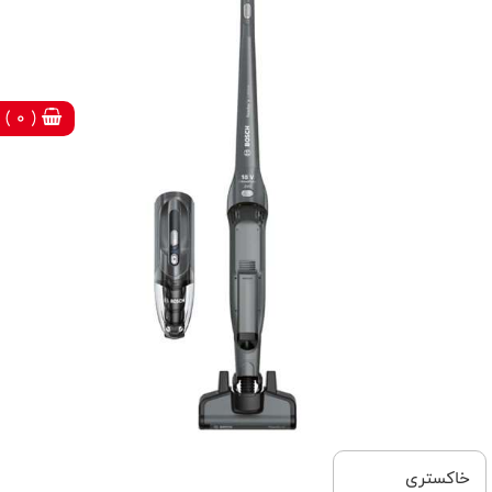
( 0 )
خاکستری