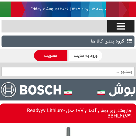
جمعه ۱۶ مرداد ۱۴۰۵ | Friday 7 August 2026
گروه بندی کالا ها
ورود به سایت
عضویت
جاروشارژی بوش آلمان 18V مدل Readyyy Lithium-
BBHL21841