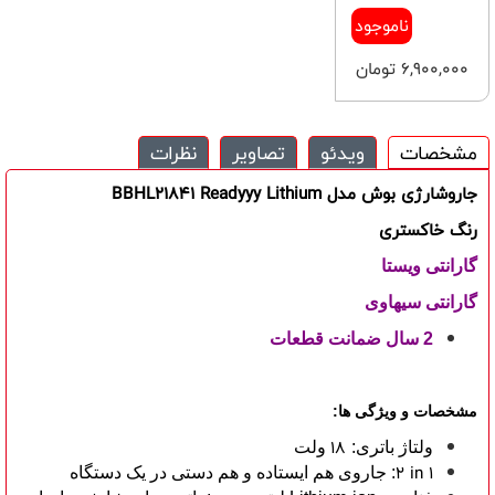
ناموجود
6,900,000 تومان
مشخصات
ویدئو
تصاویر
نظرات
جاروشارژی بوش مدل
Readyyy Lithium
BBHL21841
رنگ خاکستری
گارانتی ویستا
گارانتی سیهاوی
2 سال ضمانت قطعات
مشخصات و ویژگی ها:
18
ولتاژ باتری:
ولت
2 in 1
: جاروی هم ایستاده و هم دستی در یک دستگاه