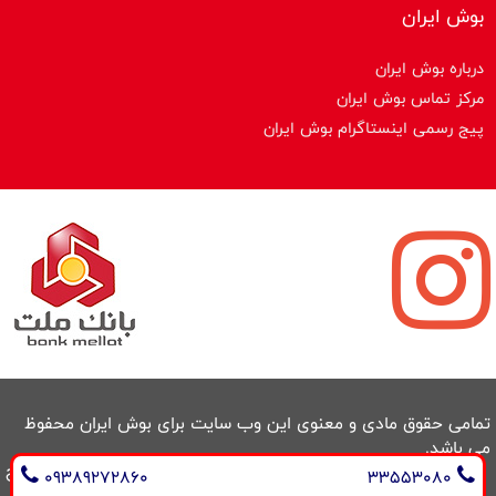
بوش ایران
درباره بوش ایران
مرکز تماس بوش ایران
پیج رسمی اینستاگرام بوش ایران
تمامی حقوق مادی و معنوی این وب سایت برای بوش ایران محفوظ
می باشد.
طراحی سایت و سئو : ایران طراح
09389272860
33553080