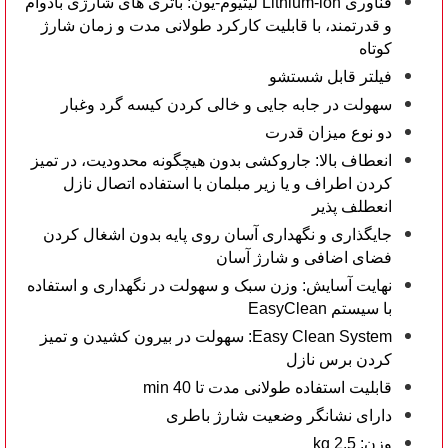
فناوری Lithium-ion لیتیوم-یون: باتری های شارژی بادوام
و قدرتمند، با قابلیت کارکرد طولانی مدت و زمان شارژ
کوتاه
فیلتر قابل شستشو
سهولت در جابه جایی و خالی کردن کیسه گرد وغبار
دو نوع میزان قدرت
انعطاف بالا: جاروکشی بدون هیچگونه محدودیت، در تمیز
کردن اطراف و یا زیر مبلمان با استفاده اتصال نازل
انعطلف پذیر
جایگذاری و نگهداری آسان روی پایه بدون اشغال کردن
فضای اضافی و شارژ آسان
نهایت آسایش: وزن سبک و سهولت در نگهداری و استفاده
با سیستم EasyClean
Easy Clean System: سهولت در بیرون کشیدن و تمیز
کردن برس نازل
قابلیت استفاده طولانی مدت تا 40 min
دارای نشانگر وضعیت شارژ باطری
وزن: 2.5 kg