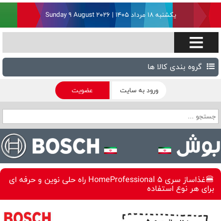
یکشنبه ۱۸ مرداد ۱۴۰۵ | Sunday 9 August 2026
گروه بندی کالا ها
ورود به سایت
عضویت
🍔غذاساز سری 5 HomeProfessional راه حلی نوین و حرفه ای
برای هر نوع استفاده