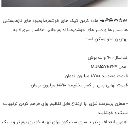
🍰🍪🍩🍔🍕🍣آماده کردن کیک های خوشمزه،آبمیوه های تازه،بستنی
ها،سس ها و دسر های خوشمزه،با لوازم جانبی غذاساز سری5 به
بهترین نحو ممکن است.
غذاساز 900 وات بوش
مدل MUM57B224
قیمت مصوب: 1،700 میلیون تومان
قیمت نهایی پس از کسر تخفیف: 1،590 میلیون تومان
- همزن پرسرعت فلزی ،با ارتفاع قابل تنظیم برای فراهم کردن ترکیبات
سبک و خوشایند.
-همزن انعطاف پذیر با سری سیلیکون،برای تهیه خمیری نرم تر و سبک