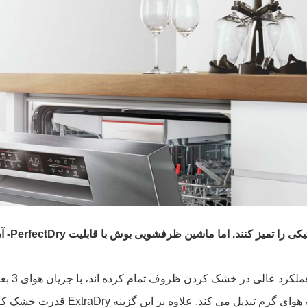
ماشین ظرفشویی بوش با قابلیت PerfectDry- آن را برای شما خشک می کند.
بوش ساخته شده با Zeolith رطوبت را جذ