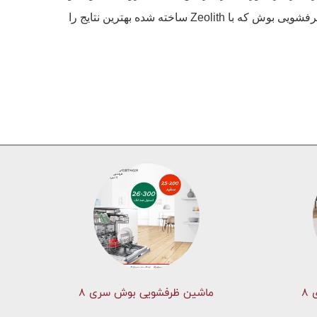
ظروف پلاستیکی شما - نه تنها به طرز فوق العاده ای تمیز شوند بلکه کاملا خشک شوند. PerfectDry در طول چرخه عمر ماشین ظرفشویی بوش که با Zeolith ساخته شده بهترین نتایج را
۸
ماشین ظرفشویی بوش سری 8