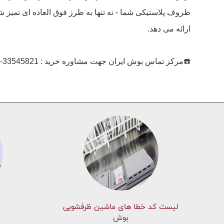
ارائه می دهد.
☎️مرکز تماس بوش ایران جهت مشاوره خرید : 33545821-33545822
لیست کد خطا های ماشين ظرفشویی
بوش