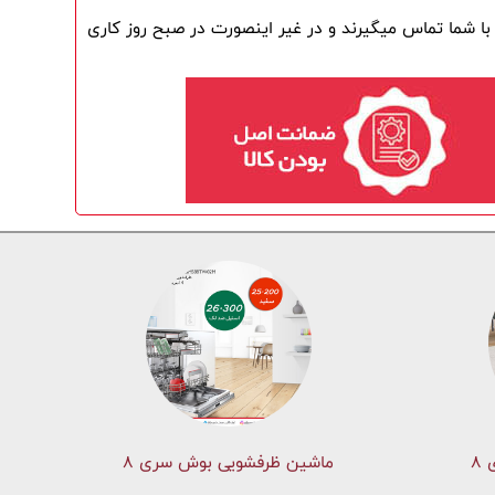
(در صورتی که سفارش خود را تا ساعت 6 بعدازظهر ثبت نمایید ، کارشناسان فروش در همان روز ، چند دقیقه بعد از ثبت سفارش ، با شما تماس میگیرند و در غیر اینصورت در صبح روز کاری 
۸
ماشین ظرفشویی بوش سری 8