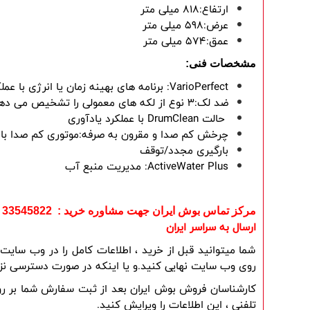
ارتفاع:818 میلی متر
عرض:598 میلی متر
عمق:574 میلی متر
مشخصات فنی:
VarioPerfect
: برنامه های بهینه زمان یا انرژی با
ضد لک:3 نوع از لکه های معمولی را تشخیص می دهد و از بین می برد.
DrumClean حالت
با عملکرد یادآوری
چرخش کم صدا و مقرون به صرفه:موتوری کم صدا با 
بارگیری مجدد/توقف
ActiveWater Plus
: مدیریت منبع آب
مرکز تماس بوش ایران جهت مشاوره خرید : 33545822 - 33545821 - 33553080
ارسال به سراسر ایران
روی وب سایت نهایی کنید.و یا اینکه در صورت دسترسی نزدی
تلفنی ، این اطلاعات را ویرایش کنید.