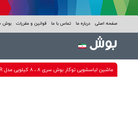
صفحه اصلی
درباره ما
تماس با ما
قوانین و مقررات
بوش 
ماشین لباسشویی توکار بوش سری 8 ، 8 کیلویی مدل WIW24560IR سرعت 1200 دور -+++A