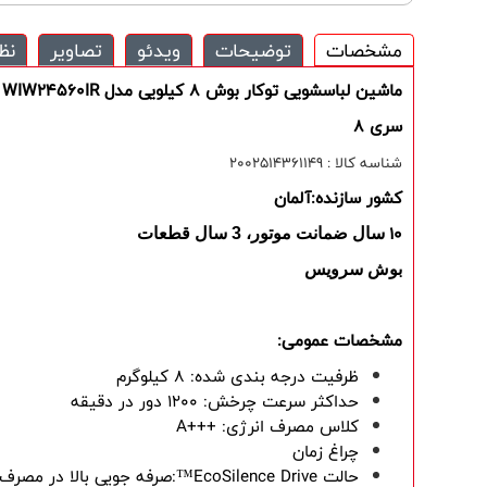
مشخصات
توضیحات
ویدئو
تصاویر
نظ
ماشین لباسشویی
توکار بوش
8 کیلویی مدل WIW24560IR
سری 8
شناسه کالا : 2002514361149
کشور سازنده:آلمان
10
سال ضمانت موتور، 3 سال قطعات
بوش سرویس
مشخصات عمومی:
ظرفیت درجه بندی شده: 8 کیلوگرم
حداکثر سرعت چرخش: 1200 دور در دقیقه
کلاس مصرف انرژی:
A+++
چراغ زمان
حالت EcoSilence Drive™:صرفه جویی بالا در مصرف انرژی، کم صدا با 10 سال ضمانت.