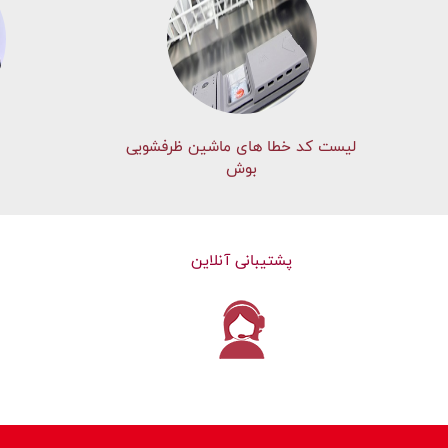
لیست کد خطا های ماشين ظرفشویی
بوش
پشتیبانی آنلاین