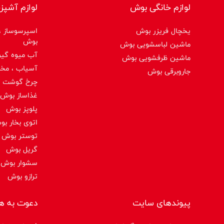
لوازم خانگی بوش
لوازم آشپز
یخچال فریزر بوش
اسپرسوساز ،ق
بوش
ماشین لباسشویی بوش
آب میوه گیر
ماشین ظرفشویی بوش
آسیاب ، مخ
جاروبرقی بوش
چرخ گوشت 
غذاساز بوش
پلوپز بوش
اتوی بخار ب
توستر بوش
گریل بوش
سشوار بوش
ترازو بوش
پیوندهای سایت
دعوت به ه