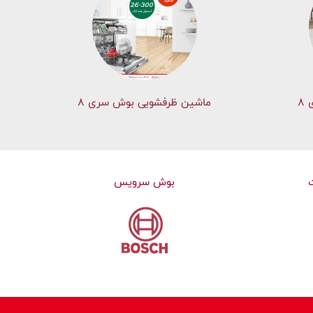
۸
ماشین ظرفشویی بوش سری 8
بوش سرویس