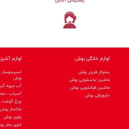
پشتیبانی آنلاین
لوازم خانگی بوش
لوازم آشپز
یخچال فریزر بوش
اسپرسوساز ،ق
بوش
ماشین لباسشویی بوش
آب میوه گیر
ماشین ظرفشویی بوش
آسیاب ، مخ
جاروبرقی بوش
چرخ گوشت 
غذاساز بوش
پلوپز بوش
اتوی بخار ب