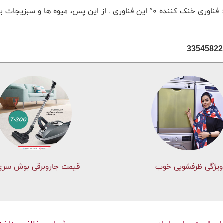
در سال 1989، فناوری جدید دیگری از بوش به بازار معرفی شد: فناوری خنک‌ کننده 0° ای
ویژگی ظرفشویی خوب
قیمت جاروبرقی بوش سری 