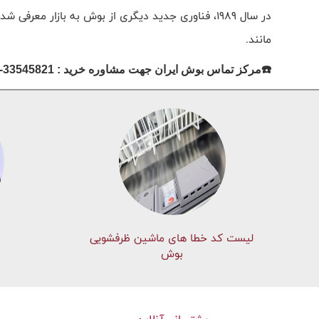
مانند
.
☎️مرکز تماس بوش ایران جهت مشاوره خرید : 33545821-33545822
لیست کد خطا های ماشين ظرفشویی
بوش