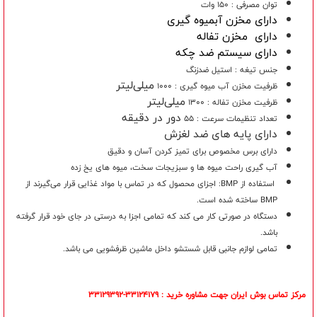
توان مصرفی : 150 وات
دارای مخزن آبمیوه گیری
دارای مخزن تفاله
دارای سیستم ضد چکه
جنس تیغه : استیل ضدزنگ
میلی‌لیتر
ظرفیت مخزن آب میوه گیری : 1000
میلی‌لیتر
ظرفیت مخزن تفاله : 1300
دور در دقیقه
تعداد تنظیمات سرعت : 55
دارای پایه های ضد لغزش
دارای برس مخصوص برای تمیز کردن آسان و دقیق
آب گیری راحت میوه ها و سبزیجات سخت، میوه های یخ زده
استفاده از BMP: اجزای محصول که در تماس با مواد غذایی قرار می‌گیرند از
BMP ساخته شده است.
دستگاه در صورتی کار می کند که تمامی اجزا به درستی در جای خود قرار گرفته
باشد.
تمامی لوازم جانبی قابل شستشو داخل ماشین ظرفشویی می باشد.
مرکز تماس بوش ایران جهت مشاوره خرید : 33124179-33129392