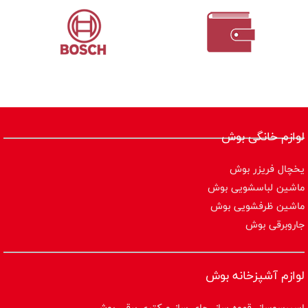
لوازم خانگی بوش
یخچال فریزر بوش
ماشین لباسشویی بوش
ماشین ظرفشویی بوش
جاروبرقی بوش
لوازم آشپزخانه بوش
اسپرسوساز ،قهوه ساز، چای ساز و کتری برقی بوش