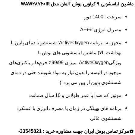
ماشین لباسشویی 9 کیلویی بوش آلمان مدل WAW28760IR
سرعت : 1400 دور
مصرف انرژی :+++A
مجهز به : برنامه ActiveOxygen: شستشو با دمای پایین با
بهداشت بالا( ماشین لباسشویی های بوش با
ویژگیActiveOxygen میزان 99/99٪ جرم‌ها و باکتری‌های
موجود در البسه را بدون نیاز به مواد شوینده حتی در دمای
شستشوی پایین از بین می برد. )
موتور کم صدا با عمر طولانی و 10 سال ضمانت
برنامه های بهینگی در زمان یا مصرف انرژی با عملکرد
شستشوی عالی
☎️مرکز تماس بوش ایران جهت مشاوره خرید : 33545821-