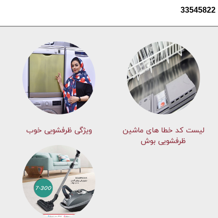
33545822
لیست کد خطا های ماشين
ویژگی ظرفشویی خوب
ظرفشویی بوش