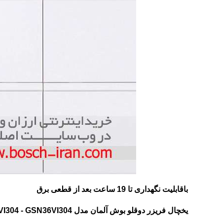
باقابلیت نگهداری تا 19 ساعت بعد از قطعی برق
یخچال فریزر دوقلو بوش آلمان مدل KSV36VI304 - GSN36VI304