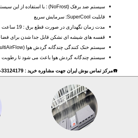
سیستم ضد برفک (NoFrost) : با استفاده از این سیستم برفک روی مواد غذایی و دیواره های فریزر بطور اتوماتیک از بین می رود.
قابلیت SuperCool: سرمایش سریع
مدت زمان نگهداری در صورت قطع برق : 19 ساعت
قفسه های شیشه ای نشکن قابل جدا شدن برای فضای
سیستم خنک کنندگی چندگانه گردش هوا (MultiAirFlow) با گردش جریان هوا در همه سطوح سبب تازه ماندن مواد غذایی می شود. .
سیستم چندگانه گردش هوا باعث می شود تا رطوبت و د
☎️مرکز تماس بوش ایران جهت مشاوره خرید : 33124179-33129392