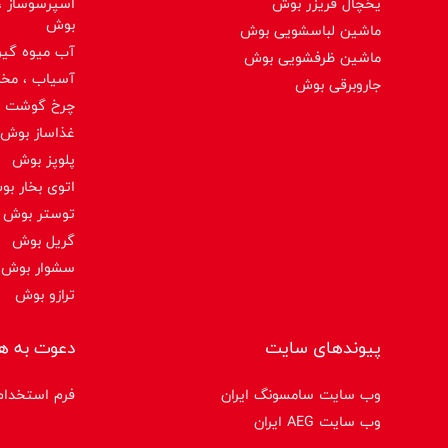
یخچال فریزر بوش
اسپرسوساز ،ق
بوش
ماشین لباسشویی بوش
آب میوه گیر
ماشین ظرفشویی بوش
آسیاب ، مخ
جاروبرقی بوش
چرخ گوشت 
غذاساز بوش
پلوپز بوش
اتوی بخار ب
توستر بوش
گریل بوش
سشوار بوش
ترازو بوش
پیوندهای سایت
دعوت به ه
وب سایت سامسونگ ایران
فرم استخدام
وب سایت AEG ایران