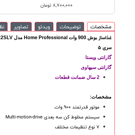
8,700,000 تومان
مشخصات
توضیحات
ویدئو
تصاویر
نظ
غذاساز
بوش
900 وات Home Professional مدل MUM57B22SLV
سری 5
گارانتی ویستا
گارانتی سیهاوی
2 سال ضمانت قطعات
مشخصات:
موتور قدرتمند 900 وات
سیستم مخلوط کن سه بعدی Multi-motion-drive
7 نوع تنظیمات مختلف