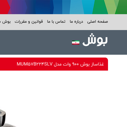
صفحه اصلی
درباره ما
تماس با ما
قوانین و مقررات
بوش 
غذاساز بوش 900 وات مدل MUM57B224SLV