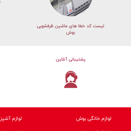
لیست کد خطا های ماشين ظرفشویی
بوش
پشتیبانی آنلاین
لوازم خانگی بوش
لوازم آشپز