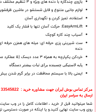
بازوی چندکاره با دنده های ویژه و 3 تنظیم مختلف درایو برای انتقال بهینه قدرت
لوازم جانبی متنوع و قابل شستشو در ماشین ظرفشوی
استفاده، تمیز کردن و نگهداری آسان
EasyArmLift: حرکت آسان تنها با فشار یک کلید
آسیاب چند کاره کوچک
ست شیرینی پزی حرفه ای: میله های همزن حرفه ای و ا
دنده
خردکن یکپارچه به همراه 3 عدد دیسک (5 عملکرد مختلف)
پایه‌ لاستیکی چسبنده برای ثبات بیشتر دستگاه
ایمنی بالا با سیستم محافظت در برابر گرم شدن بیش
مرکز تماس بوش ایران جهت مشاوره خرید : 33545822 - 33545821 - 33553080
ارسال به سراسر ایران
روی وب سایت نهایی کنید.و یا اینکه در صورت دسترسی نزدی