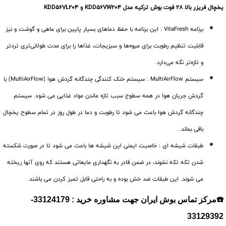
یخچال فریزر بالا 28 فوت بوش ترکیه مدل KDD56VW204 و KDD56VL204
برنامه VitaFresh : این برنامه با حفظ دماهای بسیار پایین برای ماهی و گوشت و نیز
قابلیت تنظیم رطوبت برای میوه‌ها و سبزیجات، غذاها را برای مدت طولانی‌تری تردتر
و تازه‌تر نگه می‌دارد.
سیستم MultiAirFlow : سیستم خنک کنندگی چندگانه گردش هوا (MultiAirFlow) با
گردش جریان هوا در همه سطوح سبب تازه ماندن مواد غذایی می شود. سیستم
چندگانه گردش هوا باعث می شود تا رطوبت و دما در طول روز در تمام سطوح یخچال
باقی بماند.
طبقات شیشه ای : خاصیت ایمنی این شیشه ها باعث می شود تا در صورت شکسته
شدن تکه تکه نشوند، در ضمن قادر به نگهداری مایعاتی هستند که روی آنها ریخته
می شوند. این طبقات ضد خش بوده و به راحتی قابل تمیز کردن می باشند.
☎️مرکز تماس بوش ایران جهت مشاوره خرید : 33124179-
33129392