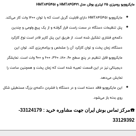
مایکروویو رومیزی 25 لیتری بوش مدل HMT84G421 و HMT84G451
مایکروویو HMT84G451 دارای قابلیت گریل است که با توان 1200 وات کار می‌کند.
پنل تنظیمات دستگاه در سمت راست قرار گرفته و از یک پیچ ولومی و چندین
دکمه‌ی فشاری تشکیل شده است. از طریق این پنل کاربر قادر است نوع کارکرد
دستگاه، زمان پخت و توان کارکرد آن را مشخص و برنامه‌ریزی کند. توان این
مایکروویو قابل تنظیم در پنج سطح 90، 180، 360، 600 و 900 وات است. نمایشگر
دیجیتالی نیز در این قسمت تعبیه شده است که زمان پخت و همچنین ساعت را
نمایش می‌دهد.
این مایکروویو فاقد دسته است و در دستگاه با فشردن دکمه‌ی بزرگ مستطیلی شکل
روی بدنه باز می‌شود.
☎️مرکز تماس بوش ایران جهت مشاوره خرید : 33124179-
33129392