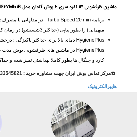
ماشین ظرفشویی 13 نفره سری 6 بوش آلمان مدل SMS67MI01B
میهمانی) را بطور پیاپی (حداكثر 3شستشو) در زمان كوتاه 20 دقیقه ای برای شما فراهم می سازد.
HygienePlus در ماشین های ظرفشویی بوش
کارد و چنگال ها بطور کاملا بهداشتی تمیز شده و حداکث
☎️مرکز تماس بوش ایران جهت مشاوره خرید : 33545821-33545822
هایپرالکترونیک