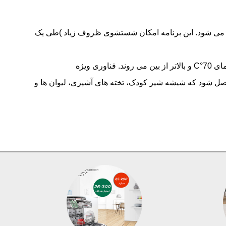
6/ لیتر آب به جای برنامه نیمه شور(half load) از این عملكرد استفاده می شود. این برنامه امكان شستشوی ظروف زیاد )طی یک
HygienePlus دمای بالا برای حداکثر پاکیزگی : درخشندگی ظروف لزوما به معنای بهداشتی بودن آنها نیست. باکتری ها در دمای 70°C و بالاتر از بین می روند. فناوری ویژه
ن حاصل شود که شیشه شیر کودک، تخته های آشپزی، لیوان ها و