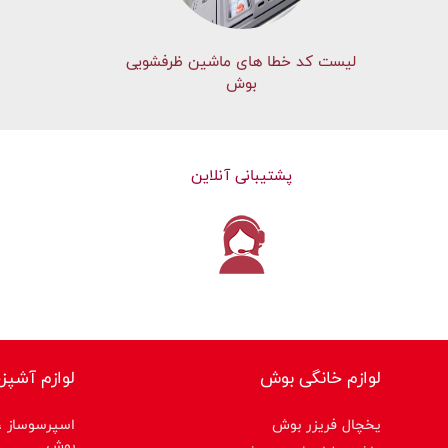
لیست کد خطا های ماشين ظرفشویی
بوش
پشتیبانی آنلاین
لوازم خانگی بوش
لوازم آشپز
یخچال فریزر بوش
اسپرسوساز ،ق
بوش