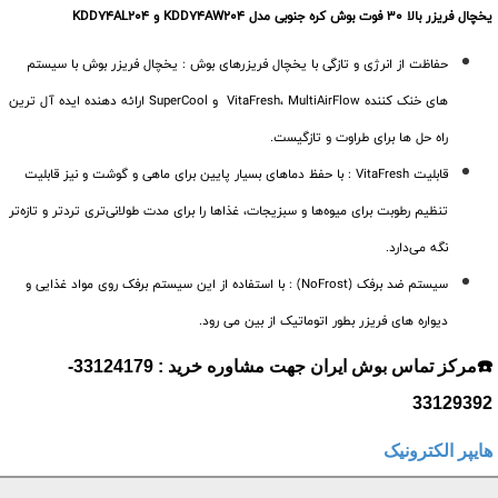
یخچال فریزر بالا 30 فوت بوش کره جنوبی مدل KDD74AW204 و KDD74AL204
حفاظت از انرژی و تازگی با یخچال فریزرهای بوش : یخچال فریزر بوش با سیستم
های خنک کننده VitaFresh، MultiAirFlow و SuperCool ارائه دهنده ایده آل ترین
راه حل ها برای طراوت و تازگیست.
قابلیت VitaFresh : با حفظ دماهای بسیار پایین برای ماهی و گوشت و نیز قابلیت
تنظیم رطوبت برای میوه‌ها و سبزیجات، غذاها را برای مدت طولانی‌تری تردتر و تازه‌تر
نگه می‌دارد.
سیستم ضد برفک (NoFrost) : با استفاده از این سیستم برفک روی مواد غذایی و
دیواره های فریزر بطور اتوماتیک از بین می رود.
☎️مرکز تماس بوش ایران جهت مشاوره خرید : 33124179-
33129392
هایپر الکترونیک