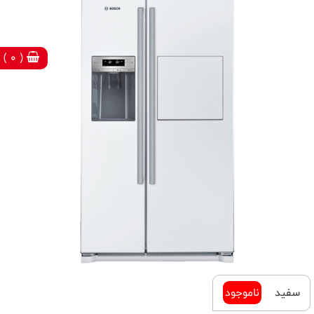
( 0 )
سفید
ناموجود