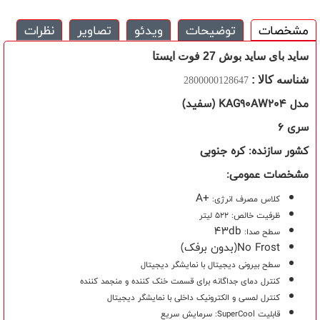
مشخصات
توضیحات
ویدئو
تصاویر
نظرات
ساید بای ساید بوش
27 فوت ایستا
شناسه کالا :
2800000128647
مدل
KAG90AW204
(سفید)
سری 6
کشور سازنده: کره جنوبی
مشخصات عمومی:
A+
کلاس مصرف انرژی:
ظرفیت خالص: 522 لیتر
43db
سطح صدا:
(بدون برفک)No Frost
سطح بیرونی دیجیتال با نمایشگر دیجیتال
کنترل دمای جداگانه برای قسمت خنک کننده و منجمد کننده
کنترل لمسی و الکترونیک داخلی با نمایشگر دیجیتال
قابلیت SuperCool: سرمایش سریع