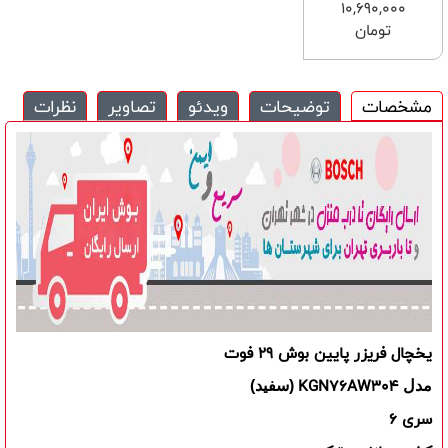
10,690,000
تومان
مشخصات
توضیحات
ویدئو
تصاویر
نظرات
یخچال فریزر پایین بوش 29 فوت
KGN76AW304
مدل
(سفید)
سری 6