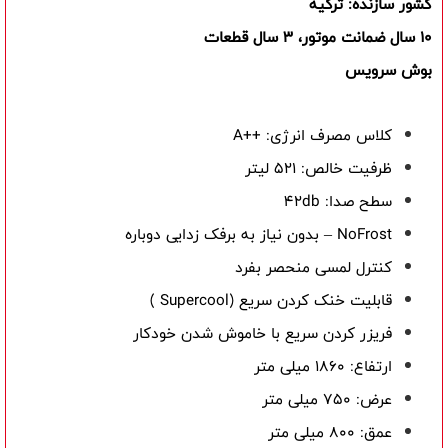
کشور سازنده:
ترکیه
10 سال ضمانت موتور، 3 سال قطعات
بوش سرویس
کلاس مصرف انرژی:
A++
ظرفیت خالص: 521 لیتر
سطح صدا:
42db
NoFrost
– بدون نیاز به برفک زدایی دوباره
کنترل لمسی منحصر بفرد
قابلیت خنک کردن سریع (
Supercool
)
فریزر کردن سریع با خاموش شدن خودکار
ارتفاع:
1860
میلی متر
عرض: 750 میلی متر
عمق: 800 میلی متر