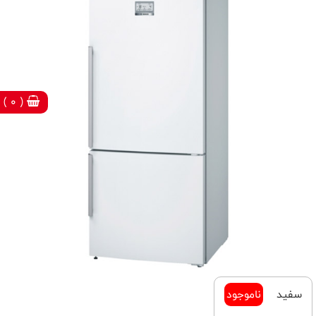
( 0 )
سفید
ناموجود