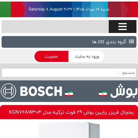
شنبه ۱۷ مرداد ۱۴۰۵ | Saturday 8 August 2026
گروه بندی کالا ها
ورود به سایت
عضویت
یخچال فریزر پایین بوش 29 فوت ترکیه مدل KGN76AW304