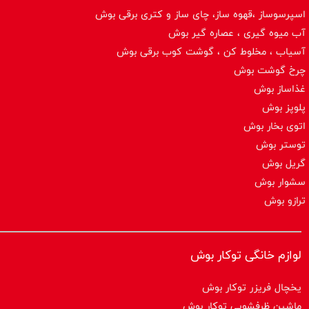
اسپرسوساز ،قهوه ساز، چای ساز و کتری برقی بوش
آب میوه گیری ، عصاره گیر بوش
آسیاب ، مخلوط کن ، گوشت کوب برقی بوش
چرخ گوشت بوش
غذاساز بوش
پلوپز بوش
اتوی بخار بوش
توستر بوش
گریل بوش
سشوار بوش
ترازو بوش
لوازم خانگی توکار بوش
یخچال فریزر توکار بوش
ماشین ظرفشویی توکار بوش