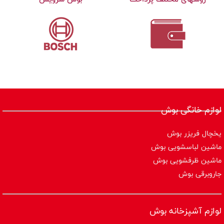
لوازم خانگی بوش
یخچال فریزر بوش
ماشین لباسشویی بوش
ماشین ظرفشویی بوش
جاروبرقی بوش
لوازم آشپزخانه بوش