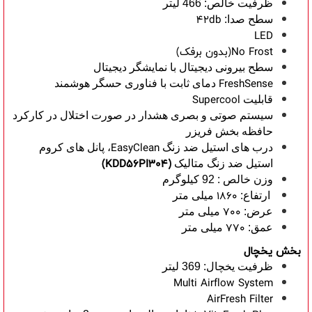
ظرفیت خالص: 466 لیتر
42db
سطح صدا:
LED
(بدون برفک)No Frost
سطح بیرونی دیجیتال با نمایشگر دیجیتال
FreshSense
دمای ثابت با فناوری حسگر هوشمند
Supercool
قابلیت
سیستم صوتی و بصری هشدار در صورت اختلال در کارکرد
حافظه بخش فریزر
EasyClean
درب های استیل ضد زنگ
، پانل های کروم
)
KDD56PI304
(
استیل ضد زنگ متالیک
وزن خالص : 92 کیلوگرم
1860
ارتفاع:
میلی متر
700
عرض:
میلی متر
770
عمق:
میلی متر
بخش یخچال
ظرفیت یخچال: 369 لیتر
Multi Airflow System
AirFresh Filter