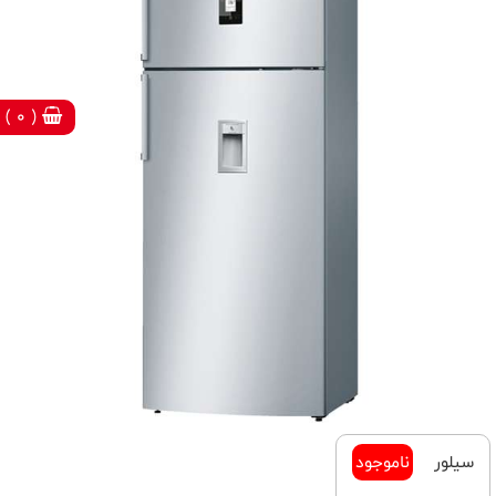
( 0 )
سيلور
ناموجود