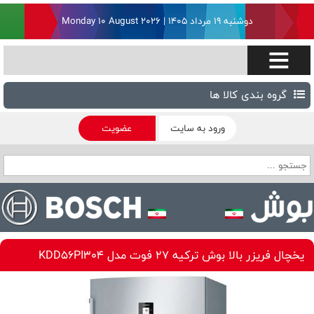
دوشنبه ۱۹ مرداد ۱۴۰۵ | Monday 10 August 2026
گروه بندی کالا ها
ورود به سایت
عضویت
یخچال فریزر بالا بوش ترکیه 27 فوت مدل KDD56PI304