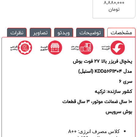
8,880,000
تومان
مشخصات
توضیحات
ویدئو
تصاویر
نظرات
یخچال فریزر بالا 27 فوت بوش
KDD56PI304
مدل
(استیل)
سری
6
کشور سازنده:
ترکیه
10 سال ضمانت موتور، 3 سال قطعات
بوش سرویس
A++
کلاس مصرف انرژی: