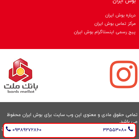
بوش ایران
درباره بوش ایران
مرکز تماس بوش ایران
پیج رسمی اینستاگرام بوش ایران
تمامی حقوق مادی و معنوی این وب سایت برای بوش ایران محفوظ
می باشد.
طراحی سایت و سئو : ایران طراح
09389272860
33553080