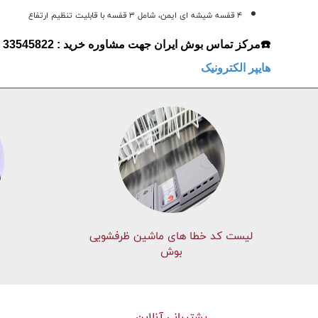
4 قفسه شیشه ای ایمن، شامل 3 قفسه با قابلیت تنظیم ارتفاع
☎️مرکز تماس بوش ایران جهت مشاوره خرید : 33545822 - 33545821 - 33553080
هایپر الکترونیک
لیست کد خطا های ماشين ظرفشویی
بوش
پشتیبانی آنلاین