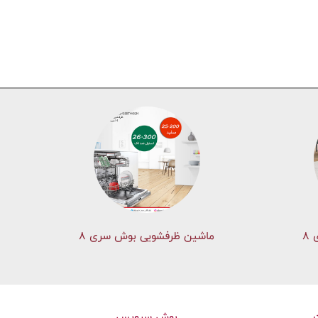
۸
ماشین ظرفشویی بوش سری 8
بوش سرویس