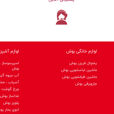
لوازم خانگی بوش
لوازم آشپز
یخچال فریزر بوش
اسپرسوساز ،ق
بوش
ماشین لباسشویی بوش
آب میوه گیر
ماشین ظرفشویی بوش
آسیاب ، مخ
جاروبرقی بوش
چرخ گوشت 
غذاساز بوش
پلوپز بوش
اتوی بخار ب