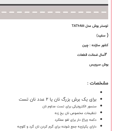
توستر بوش مدل TAT6A111
)
سفید)
کشور سازنده : چین
2
سال ضمانت قطعات
بوش سرویس
مشخصات :
برای یک برش بزرگ نان یا 2 عدد نان تست
سنسور الکترونیکی برای تست مداوم نان
تنظیمات مخصوص نان یخ زده
دکمه چراغ دار برای لغو عملکرد
دارای یکپارچه جمع شونده برای گرم کردن نان گرد و کلوچه