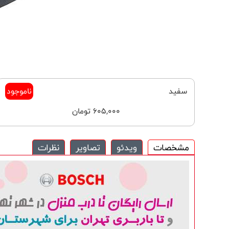
سفید
ناموجود
605,000 تومان
مشخصات
ویدئو
تصاویر
نظرات