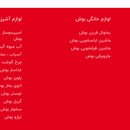
لوازم خانگی بوش
لوازم آشپز
یخچال فریزر بوش
اسپرسوساز ،ق
بوش
ماشین لباسشویی بوش
آب میوه گیر
ماشین ظرفشویی بوش
آسیاب ، مخ
جاروبرقی بوش
چرخ گوشت 
غذاساز بوش
پلوپز بوش
اتوی بخار ب
توستر بوش
گریل بوش
سشوار بوش
ترازو بوش