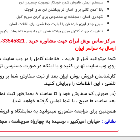
سیستم ایمنی خاموش شدن خودکار درصورت چسبیدن نان
بالا آمدن کافی برای آسان تر برداشتن نان های کوچک
نگهداری آسان : مجفظه ی مخصوص برای کردن سریع کابل
سینی جمع آوری خرده نان با قابلیت جدا شدن برای نظافت آسان
تنظیمات جهت کنترل میزان برشته شدن نان به همراه تنظیمات یکپارچه
مرکز تماس بوش ایران جهت مشاوره خرید
: 33545821-33545822
ارسال به سراسر ایران
روی وب سایت نهایی کنید.و یا اینکه در صورت دسترسی نزدی
تلفنی ، این اطلاعات را ویرایش کنید.
بعد ساعت 10 صبح ، با شما تماس گرفته خواهد شد).
همچنین برای مراجعه حضوری میتوانید به نمایشگاه و فروشگ
نشانی :
خيابان اميرکبير ، نرسيده به چهارراه سرچشمه ، مجتمع تجاری خليج فارس ، طبقه منفی 2 ، د