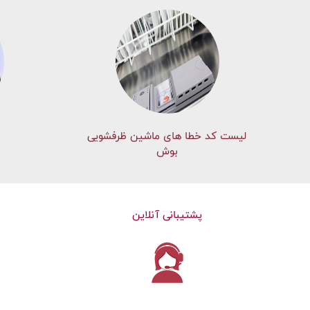
لیست کد خطا های ماشين ظرفشویی
بوش
پشتیبانی آنلاین