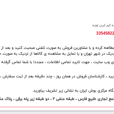
 گرم کردن اولیه
ک در شهر تهران و یا تمایل به مشاهده ی کالاها از نزدیک به صورت ح
اه مرکزی بوش ایران به نشانی زیر تشریف بیاورید.
و طبقه زير پله برقی ، پلاک منفی 236- ، دارای پارکينگ اختصاصی