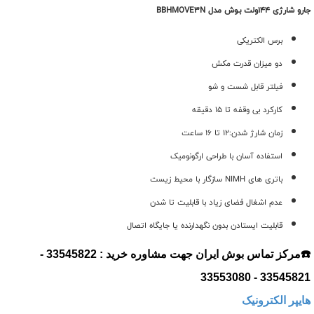
جارو شارژی 144ولت بـوش مدل BBHMOVE3N
برس الکتریکی
دو میزان قدرت مکش
فیلتر قابل شست و شو
کارکرد بی وقفه تا 15 دقیقه
زمان شارژ شدن:12 تا 16 ساعت
استفاده آسان با طراحی ارگونومیک
باتری های NIMH سازگار با محیط زیست
عدم اشغال فضای زیاد با قابلیت تا شدن
قابلیت ایستادن بدون نگهدارنده یا جایگاه اتصال
☎️مرکز تماس بوش ایران جهت مشاوره خرید : 33545822 -
33545821 - 33553080
هایپر الکترونیک