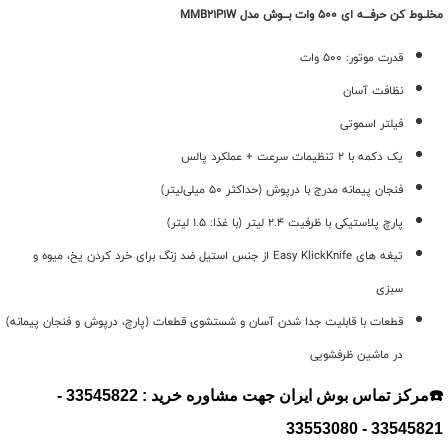
مخلــوط کن حرفـــه ای 500 وات بـــوش مدل MMB21P1W
قدرت موتور: 500 وات
نظافت آسان
فیلتر اسموتی
یک دکمه با 2 تنظیمات سرعت + عملکرد پالس
فنجان پیمانه مدرج با درپوش (حداکثر 50 میلی‌لیتر)
پارچ پلاستیکی با ظرفیت 2.4 لیتر (با غذا: 1.5 لیتر)
تیغه های Easy KlickKnife از جنس استیل ضد زنگ برای خرد کردن یخ، میوه و
سبزی
قطعات با قابلیت جدا شدن آسان و شستشوی قطعات (پارچ، درپوش و فنجان پیمانه)
در ماشین ظرفشویی
☎️مرکز تماس بوش ایران جهت مشاوره خرید : 33545822 -
33545821 - 33553080