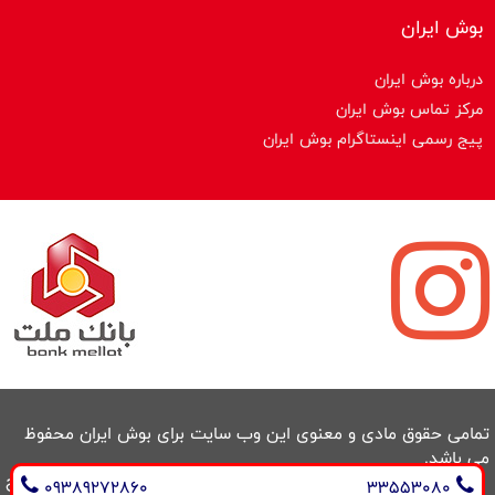
بوش ایران
درباره بوش ایران
مرکز تماس بوش ایران
پیج رسمی اینستاگرام بوش ایران
تمامی حقوق مادی و معنوی این وب سایت برای بوش ایران محفوظ
می باشد.
طراحی سایت و سئو : ایران طراح
09389272860
33553080