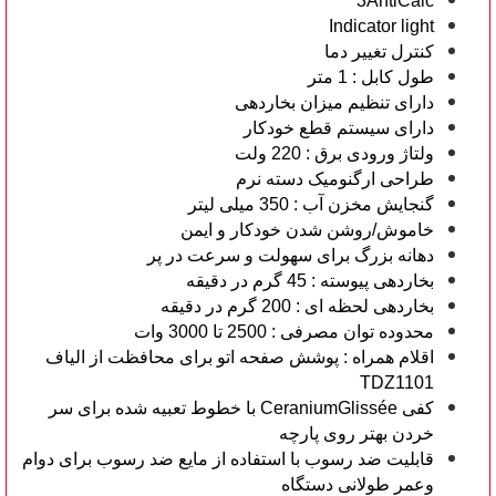
3AntiCalc
Indicator light
کنترل تغییر دما
طول کابل : 1 متر
دارای تنظیم میزان بخاردهی
دارای سیستم قطع خودکار
ولتاژ ورودی برق : 220 ولت
طراحی ارگنومیک دسته نرم
گنجایش مخزن آب : 350 میلی لیتر
خاموش/روشن شدن خودکار و ایمن
دهانه بزرگ برای سهولت و سرعت در پر
بخاردهی پیوسته : 45 گرم در دقیقه
بخاردهی لحظه ای : 200 گرم در دقیقه
محدوده توان مصرفی : 2500 تا 3000 وات
اقلام همراه : پوشش صفحه اتو برای محافظت از الیاف
TDZ1101
کفی CeraniumGlissée با خطوط تعبیه شده برای سر
خردن بهتر روی پارچه
قابلیت ضد رسوب با استفاده از مایع ضد رسوب برای دوام
وعمر طولانی دستگاه