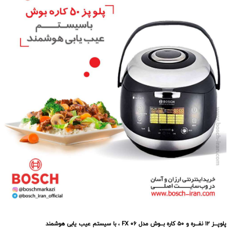
پلوپـــز 12 نفـــره و 50 کاره بـــوش مدل FX 06 ، با سیستم عیب یابی هوشمند