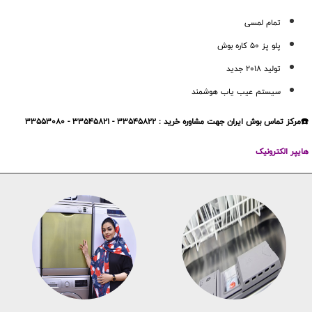
تمام لمسی
پلو پز 50 کاره بوش
تولید 2018 جدید
سیستم عیب یاب هوشمند
☎️مرکز تماس بوش ایران جهت مشاوره خرید : 33545822 - 33545821 - 33553080
هایپر الکترونیک