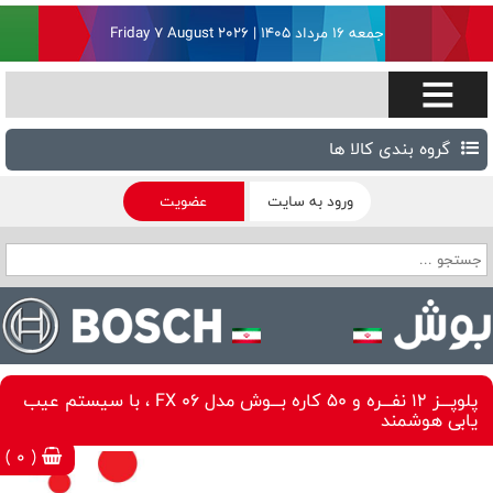
جمعه ۱۶ مرداد ۱۴۰۵ | Friday 7 August 2026
گروه بندی کالا ها
ورود به سایت
عضویت
پلوپـــز 12 نفـــره و 50 کاره بـــوش مدل FX 06 ، با سیستم عیب
یابی هوشمند
( 0 )