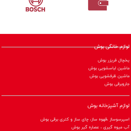
لوازم خانگی بوش
یخچال فریزر بوش
ماشین لباسشویی بوش
ماشین ظرفشویی بوش
جاروبرقی بوش
لوازم آشپزخانه بوش
اسپرسوساز ،قهوه ساز، چای ساز و کتری برقی بوش
آب میوه گیری ، عصاره گیر بوش