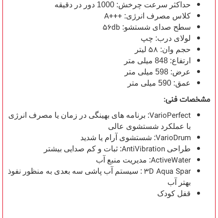
حداکثر سرعت چرخش: 1000 دور در دقیقه
A+++
کلاس مصرف انرژی:
56db
سطح صدای شستشو:
لولای درب: چپ
58
حجم وان:
لیتر
ارتفاع: 848 میلی متر
عرض: 598 میلی متر
عمق: 590 میلی متر
مشخصات فنی:
VarioPerfect
: برنامه های بهینگی در زمان یا مصرف انرژی
با عملکرد شستشوی عالی
VarioDrum
: شستشوی آرام یا شدید
AntiVibration
طراحی
: ثبات و کم صدایی بیشتر
ActiveWater
: مدیریت منبع آب
3D Aqua Spar
: سیستم آب پاشی سه بعدی به منظور نفوذ
بهتر آب
قفل کودک