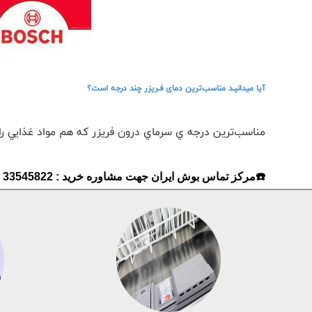
آیا میدانیـد مناسب‌ترين دمای فـريزر چند درجه است؟
مناسب‌ترين درجه ي سرماي درون فريزر که هم مواد غذايي را سالم نگه مي‌دا
☎️مرکز تماس بوش ایران جهت مشاوره خرید : 33545822 - 33545821 - 33553080