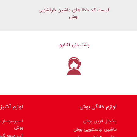
لیست کد خطا های ماشين ظرفشویی
بوش
پشتیبانی آنلاین
لوازم خانگی بوش
لوازم آشپز
یخچال فریزر بوش
اسپرسوساز ،ق
بوش
ماشین لباسشویی بوش
آب میوه گیر