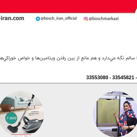
رد و هم مانع از بين رفتن ويتامين‌ها و خواص خوراکي‌ها مي‌شود، 16- تا 20- درجه سانت