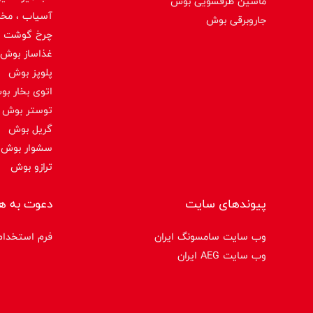
ماشین ظرفشویی بوش
آسیاب ، مخ
جاروبرقی بوش
چرخ گوشت 
غذاساز بوش
پلوپز بوش
اتوی بخار ب
توستر بوش
گریل بوش
سشوار بوش
ترازو بوش
پیوندهای سایت
دعوت به ه
وب سایت سامسونگ ایران
فرم استخدام
وب سایت AEG ایران